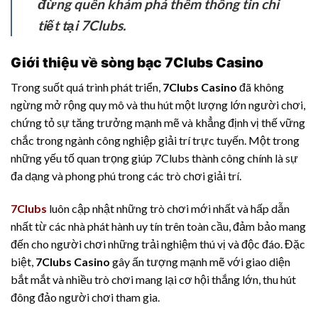
đừng quên khám phá thêm thông tin chi
tiết tại 7Clubs.
Giới thiệu về sòng bạc 7Clubs Casino
Trong suốt quá trình phát triển,
7Clubs Casino
đã không
ngừng mở rộng quy mô và thu hút một lượng lớn người chơi,
chứng tỏ sự tăng trưởng mạnh mẽ và khẳng định vị thế vững
chắc trong ngành công nghiệp giải trí trực tuyến. Một trong
những yếu tố quan trọng giúp 7Clubs thành công chính là sự
đa dạng và phong phú trong các trò chơi giải trí.
7Clubs
luôn cập nhật những trò chơi mới nhất và hấp dẫn
nhất từ các nhà phát hành uy tín trên toàn cầu, đảm bảo mang
đến cho người chơi những trải nghiệm thú vị và độc đáo. Đặc
biệt,
7Clubs Casino
gây ấn tượng mạnh mẽ với giao diện
bắt mắt và nhiều trò chơi mang lại cơ hội thắng lớn, thu hút
đông đảo người chơi tham gia.