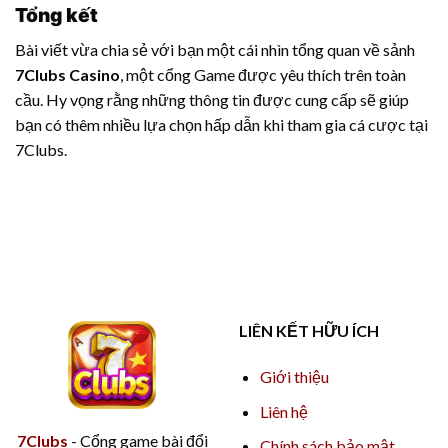
Tổng kết
Bài viết vừa chia sẻ với bạn một cái nhìn tổng quan về sảnh
7Clubs Casino
, một cổng Game được yêu thích trên toàn
cầu. Hy vọng rằng những thông tin được cung cấp sẽ giúp
bạn có thêm nhiều lựa chọn hấp dẫn khi tham gia cá cược tại
7Clubs.
LIÊN KẾT HỮU ÍCH
Giới thiệu
Liên hệ
7Clubs
- Cổng game bài đổi
Chính sách bảo mật