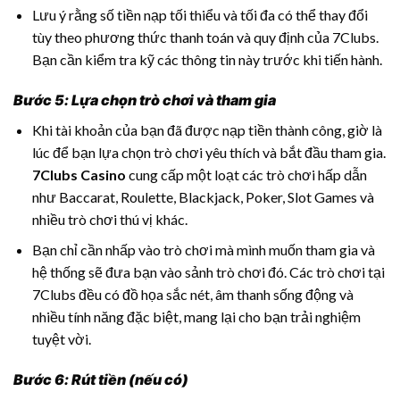
Lưu ý rằng số tiền nạp tối thiểu và tối đa có thể thay đổi
tùy theo phương thức thanh toán và quy định của 7Clubs.
Bạn cần kiểm tra kỹ các thông tin này trước khi tiến hành.
Bước 5: Lựa chọn trò chơi và tham gia
Khi tài khoản của bạn đã được nạp tiền thành công, giờ là
lúc để bạn lựa chọn trò chơi yêu thích và bắt đầu tham gia.
7Clubs Casino
cung cấp một loạt các trò chơi hấp dẫn
như Baccarat, Roulette, Blackjack, Poker, Slot Games và
nhiều trò chơi thú vị khác.
Bạn chỉ cần nhấp vào trò chơi mà mình muốn tham gia và
hệ thống sẽ đưa bạn vào sảnh trò chơi đó. Các trò chơi tại
7Clubs đều có đồ họa sắc nét, âm thanh sống động và
nhiều tính năng đặc biệt, mang lại cho bạn trải nghiệm
tuyệt vời.
Bước 6: Rút tiền (nếu có)