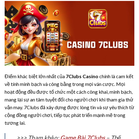
Điểm khác biệt lớn nhất của
7Clubs Casino
chính là cam kết
về tính minh bạch và công bằng trong mọi ván cược. Mọi
hoạt động đều được tổ chức một cách công khai, minh bạch,
mang lại sự an tâm tuyệt đối cho người chơi khi tham gia thử
vận may. 7Clubs đã xây dựng được lòng tin và sự yêu thích từ
cộng đồng người chơi, tiếp tục phát triển mạnh mẽ trong
tương lai.
>>> Tham khảo:
Game Bài 7Clubs
– Thế