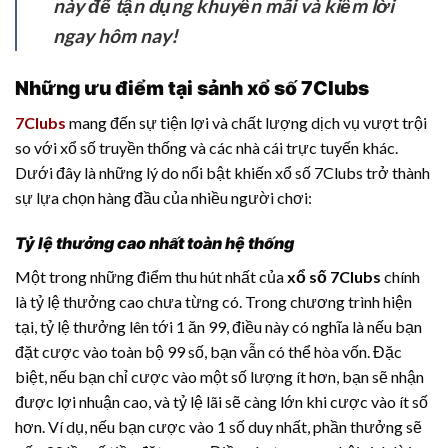
này để tận dụng khuyến mãi và kiếm lời
ngay hôm nay!
Những ưu điểm tại sảnh xổ số 7Clubs
7Clubs
mang đến sự tiện lợi và chất lượng dịch vụ vượt trội
so với xổ số truyền thống và các nhà cái trực tuyến khác.
Dưới đây là những lý do nổi bật khiến xổ số 7Clubs trở thành
sự lựa chọn hàng đầu của nhiều người chơi:
Tỷ lệ thưởng cao nhất toàn hệ thống
Một trong những điểm thu hút nhất của
xổ số 7Clubs
chính
là tỷ lệ thưởng cao chưa từng có. Trong chương trình hiện
tại, tỷ lệ thưởng lên tới 1 ăn 99, điều này có nghĩa là nếu bạn
đặt cược vào toàn bộ 99 số, bạn vẫn có thể hòa vốn. Đặc
biệt, nếu bạn chỉ cược vào một số lượng ít hơn, bạn sẽ nhận
được lợi nhuận cao, và tỷ lệ lãi sẽ càng lớn khi cược vào ít số
hơn. Ví dụ, nếu bạn cược vào 1 số duy nhất, phần thưởng sẽ