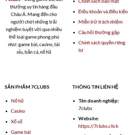
Chính sách bảo mật
thưởng uy tín hàng đầu
Điều khoản và điều kiện
Châu Á. Mang đến cho
người chơi những trải
Miễn trừ trách nhiệm
nghiệm tuyệt vời qua nhiều
Câu hỏi thường gặp
thể loại game phong phú
Chính sách quyền riêng
như: game bài, casino, tài
tư
xỉu, bắn cá, nổ hũ
SẢN PHẨM 7CLUBS
THÔNG TIN LIÊN HỆ
Nổ hũ
Tên doanh nghiệp:
7clubs
Casino
Website:
Xổ số
https://7clubs.click
Game bài