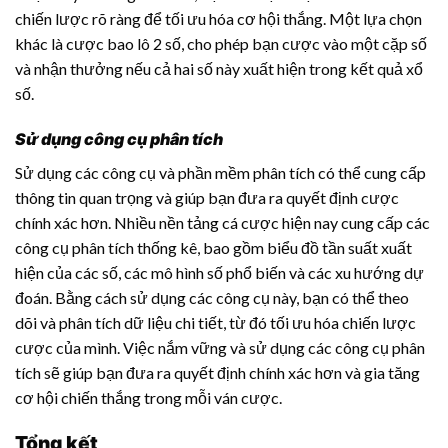
chiến lược rõ ràng để tối ưu hóa cơ hội thắng. Một lựa chọn
khác là cược bao lô 2 số, cho phép bạn cược vào một cặp số
và nhận thưởng nếu cả hai số này xuất hiện trong kết quả xổ
số.
Sử dụng công cụ phân tích
Sử dụng các công cụ và phần mềm phân tích có thể cung cấp
thông tin quan trọng và giúp bạn đưa ra quyết định cược
chính xác hơn. Nhiều nền tảng cá cược hiện nay cung cấp các
công cụ phân tích thống kê, bao gồm biểu đồ tần suất xuất
hiện của các số, các mô hình số phổ biến và các xu hướng dự
đoán. Bằng cách sử dụng các công cụ này, bạn có thể theo
dõi và phân tích dữ liệu chi tiết, từ đó tối ưu hóa chiến lược
cược của mình. Việc nắm vững và sử dụng các công cụ phân
tích sẽ giúp bạn đưa ra quyết định chính xác hơn và gia tăng
cơ hội chiến thắng trong mỗi ván cược.
Tổng kết