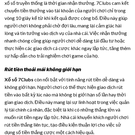
xổ số truyền thống là thời gian nhận thưởng. 7Clubs cam kết
chuyển tiền thưởng vào tài khoản của người chơi chỉ trong
vòng 10 giây kể từ khi kết quả được công bố. Điều này giúp
người chơi không phải chờ đợi lâu, mang lại cảm giác hài
lòng và tin tưởng vào dịch vụ của nhà cái. Việc nhận thưởng
nhanh chóng cũng giúp người chơi dễ dàng tái đầu tư hoặc
thực hiện các giao dịch cá cược khác ngay lập tức, tăng thêm
sự hấp dẫn cho trải nghiệm chơi game của họ.
Rút tiền thoải mái không giới hạn
Xổ số 7Clubs
còn nổi bật với tính năng rút tiền dễ dàng và
không giới hạn. Người chơi có thể thực hiện giao dịch rút
tiền vào bất kỳ lúc nào mà không bị giới hạn số lần hay thời
gian giao dịch. Điều này mang lại sự linh hoạt trong việc quản
lý tài chính cá nhân, đặc biệt là khi có những thắng lớn và
muốn rút tiền ngay lập tức. Nhà cái khuyến khích người chơi
rút tiền thắng liên tục, tạo điều kiện thuận lợi cho việc sử
dụng số tiền thắng cược một cách hiệu quả.