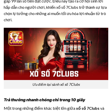
gấp 99 lần số tiền đặt cược. Điều này tạo ra cơ hội sinh lời
hấp dẫn cho người chơi, khiến xổ số 7Clubs trở thành sự lựa
chọn lý tưởng cho những ai muốn tối ưu hóa lợi nhuận từ trò
chơi.
Ưu điểm tại sảnh xổ số 7Clubs
Trả thưởng nhanh chóng chỉ trong 10 giây
Một trong những điểm khác biệt lớn giữa
xổ số 7Clubs
và