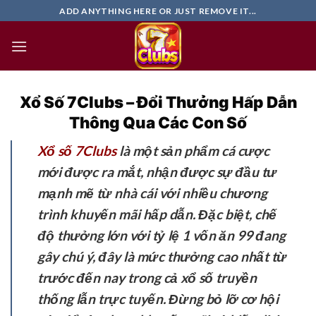
Chuyển
ADD ANYTHING HERE OR JUST REMOVE IT...
đến
nội
dung
Xổ Số 7Clubs – Đổi Thưởng Hấp Dẫn
Thông Qua Các Con Số
Xổ số 7Clubs
là một sản phẩm cá cược
mới được ra mắt, nhận được sự đầu tư
mạnh mẽ từ nhà cái với nhiều chương
trình khuyến mãi hấp dẫn. Đặc biệt, chế
độ thưởng lớn với tỷ lệ 1 vốn ăn 99 đang
gây chú ý, đây là mức thưởng cao nhất từ
trước đến nay trong cả xổ số truyền
thống lẫn trực tuyến. Đừng bỏ lỡ cơ hội