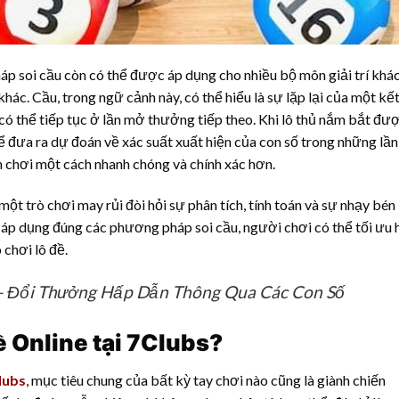
áp soi cầu còn có thể được áp dụng cho nhiều bộ môn giải trí khá
 khác. Cầu, trong ngữ cảnh này, có thể hiểu là sự lặp lại của một kế
có thể tiếp tục ở lần mở thưởng tiếp theo. Khi lô thủ nắm bắt đư
ể đưa ra dự đoán về xác suất xuất hiện của con số trong những lần
h chơi một cách nhanh chóng và chính xác hơn.
 một trò chơi may rủi đòi hỏi sự phân tích, tính toán và sự nhạy bén
 áp dụng đúng các phương pháp soi cầu, người chơi có thể tối ưu 
 chơi lô đề.
 Đổi Thưởng Hấp Dẫn Thông Qua Các Con Số
ề Online tại 7Clubs?
lubs
, mục tiêu chung của bất kỳ tay chơi nào cũng là giành chiến