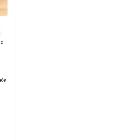
c
t
ợc
hóa