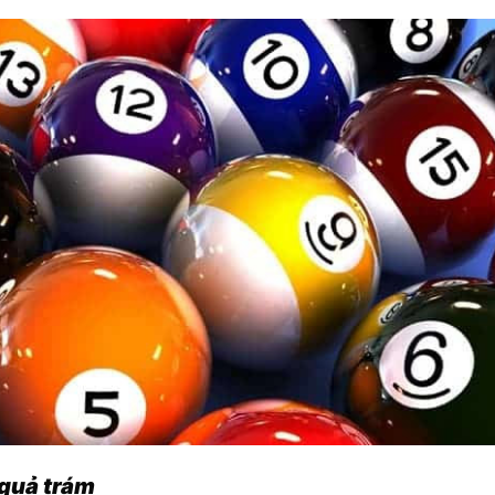
 quả trám