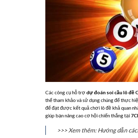
Các công cụ hỗ trợ
dự đoán soi cầu lô đề 
thể tham khảo và sử dụng chúng để thực hiện
để đạt được kết quả chơi lô đề khả quan nh
giúp bạn nâng cao cơ hội chiến thắng tại
7C
>>> Xem thêm: Hướng dẫn cá