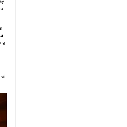
may
ào
ến
ầu
ững
ẽ
 số