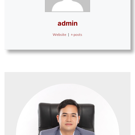
admin
Website
|
+ posts