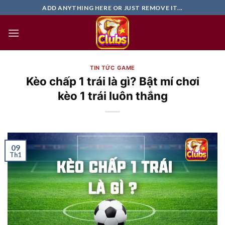
Chuyển
ADD ANYTHING HERE OR JUST REMOVE IT...
đến
nội
dung
TIN TỨC GAME
Kèo chấp 1 trái là gì? Bật mí chơi
kèo 1 trái luôn thắng
09
Th1