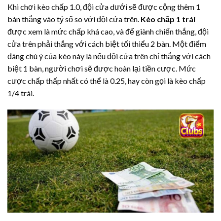
Khi chơi kèo chấp 1.0, đội cửa dưới sẽ được cộng thêm 1
bàn thắng vào tỷ số so với đội cửa trên.
Kèo chấp 1 trái
được xem là mức chấp khá cao, và để giành chiến thắng, đội
cửa trên phải thắng với cách biệt tối thiểu 2 bàn. Một điểm
đáng chú ý của kèo này là nếu đội cửa trên chỉ thắng với cách
biệt 1 bàn, người chơi sẽ được hoàn lại tiền cược. Mức
cược chấp thấp nhất có thể là 0.25, hay còn gọi là kèo chấp
1/4 trái.