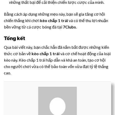
những thất bại để cải thiện chiến lược cược của mình.
Bằng cách áp dụng những mẹo này, bạn sẽ gia tăng cơ hội
chiến thắng khi chơi
kèo chấp 1 trái
và có thể thu lợi nhuận
bền vững từ cá cược bóng đá tại
7Clubs
.
Tổng kết
Qua bài viết này, bạn chắc hẳn đã nắm bắt được những kiến
thức cơ bản về
kèo chấp 1 trái
và cơ chế hoạt động của loại
kèo này. Kèo chấp 1 trái hấp dẫn và khá an toàn, tạo cơ hội
cho người chơi vừa có thể bảo toàn vốn vừa đạt tỷ lệ thắng
cao.