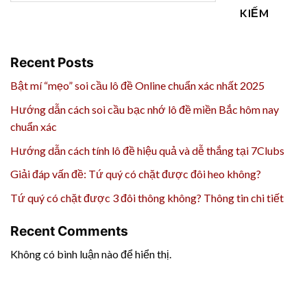
KIẾM
Recent Posts
Bật mí “mẹo” soi cầu lô đề Online chuẩn xác nhất 2025
Hướng dẫn cách soi cầu bạc nhớ lô đề miền Bắc hôm nay
chuẩn xác
Hướng dẫn cách tính lô đề hiệu quả và dễ thắng tại 7Clubs
Giải đáp vấn đề: Tứ quý có chặt được đôi heo không?
Tứ quý có chặt được 3 đôi thông không? Thông tin chi tiết
Recent Comments
Không có bình luận nào để hiển thị.