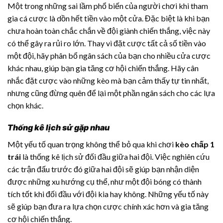
Một trong những sai lầm phổ biến của người chơi khi tham
gia cá cược là dồn hết tiền vào một cửa. Đặc biệt là khi bạn
chưa hoàn toàn chắc chắn về đội giành chiến thắng, việc này
có thể gây ra rủi ro lớn. Thay vì đặt cược tất cả số tiền vào
một đội, hãy phân bổ ngân sách của bạn cho nhiều cửa cược
khác nhau, giúp bạn gia tăng cơ hội chiến thắng. Hãy cân
nhắc đặt cược vào những kèo mà bạn cảm thấy tự tin nhất,
nhưng cũng đừng quên để lại một phần ngân sách cho các lựa
chọn khác.
Thống kê lịch sử gặp nhau
Một yếu tố quan trọng không thể bỏ qua khi chơi
kèo chấp 1
trái
là thống kê lịch sử đối đầu giữa hai đội. Việc nghiên cứu
các trận đấu trước đó giữa hai đội sẽ giúp bạn nhận diện
được những xu hướng cụ thể, như một đội bóng có thành
tích tốt khi đối đầu với đội kia hay không. Những yếu tố này
sẽ giúp bạn đưa ra lựa chọn cược chính xác hơn và gia tăng
cơ hội chiến thắng.