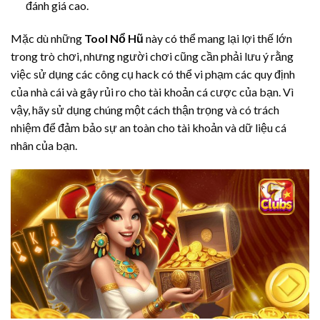
đánh giá cao.
Mặc dù những
Tool Nổ Hũ
này có thể mang lại lợi thế lớn
trong trò chơi, nhưng người chơi cũng cần phải lưu ý rằng
việc sử dụng các công cụ hack có thể vi phạm các quy định
của nhà cái và gây rủi ro cho tài khoản cá cược của bạn. Vì
vậy, hãy sử dụng chúng một cách thận trọng và có trách
nhiệm để đảm bảo sự an toàn cho tài khoản và dữ liệu cá
nhân của bạn.