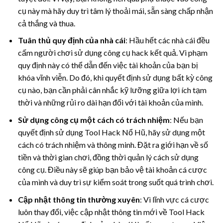
cụ này mà hãy duy trì tâm lý thoải mái, sẵn sàng chấp nhận
cả thắng và thua.
Tuân thủ quy định của nhà cái
: Hầu hết các nhà cái đều
cấm người chơi sử dụng công cụ hack kết quả. Vi phạm
quy định này có thể dẫn đến việc tài khoản của bạn bị
khóa vĩnh viễn. Do đó, khi quyết định sử dụng bất kỳ công
cụ nào, bạn cần phải cân nhắc kỹ lưỡng giữa lợi ích tạm
thời và những rủi ro dài hạn đối với tài khoản của mình.
Sử dụng công cụ một cách có trách nhiệm
: Nếu bạn
quyết định sử dụng Tool Hack Nổ Hũ, hãy sử dụng một
cách có trách nhiệm và thông minh. Đặt ra giới hạn về số
tiền và thời gian chơi, đồng thời quản lý cách sử dụng
công cụ. Điều này sẽ giúp bạn bảo vệ tài khoản cá cược
của mình và duy trì sự kiểm soát trong suốt quá trình chơi.
Cập nhật thông tin thường xuyên
: Vì lĩnh vực cá cược
luôn thay đổi, việc cập nhật thông tin mới về Tool Hack