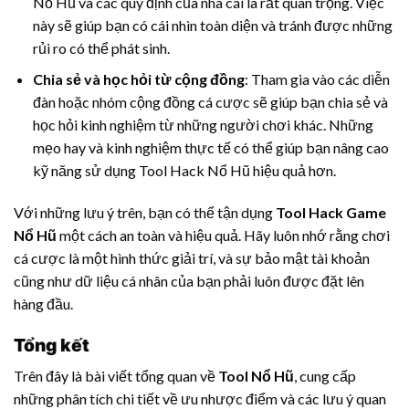
Nổ Hũ và các quy định của nhà cái là rất quan trọng. Việc
này sẽ giúp bạn có cái nhìn toàn diện và tránh được những
rủi ro có thể phát sinh.
Chia sẻ và học hỏi từ cộng đồng
: Tham gia vào các diễn
đàn hoặc nhóm cộng đồng cá cược sẽ giúp bạn chia sẻ và
học hỏi kinh nghiệm từ những người chơi khác. Những
mẹo hay và kinh nghiệm thực tế có thể giúp bạn nâng cao
kỹ năng sử dụng Tool Hack Nổ Hũ hiệu quả hơn.
Với những lưu ý trên, bạn có thể tận dụng
Tool Hack Game
Nổ Hũ
một cách an toàn và hiệu quả. Hãy luôn nhớ rằng chơi
cá cược là một hình thức giải trí, và sự bảo mật tài khoản
cũng như dữ liệu cá nhân của bạn phải luôn được đặt lên
hàng đầu.
Tổng kết
Trên đây là bài viết tổng quan về
Tool Nổ Hũ
, cung cấp
những phân tích chi tiết về ưu nhược điểm và các lưu ý quan