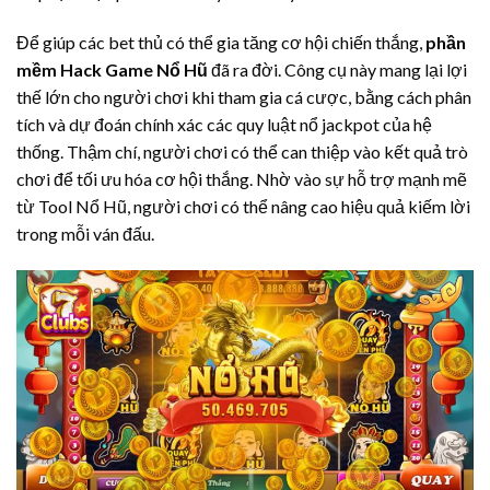
Để giúp các bet thủ có thể gia tăng cơ hội chiến thắng,
phần
mềm Hack Game Nổ Hũ
đã ra đời. Công cụ này mang lại lợi
thế lớn cho người chơi khi tham gia cá cược, bằng cách phân
tích và dự đoán chính xác các quy luật nổ jackpot của hệ
thống. Thậm chí, người chơi có thể can thiệp vào kết quả trò
chơi để tối ưu hóa cơ hội thắng. Nhờ vào sự hỗ trợ mạnh mẽ
từ Tool Nổ Hũ, người chơi có thể nâng cao hiệu quả kiếm lời
trong mỗi ván đấu.