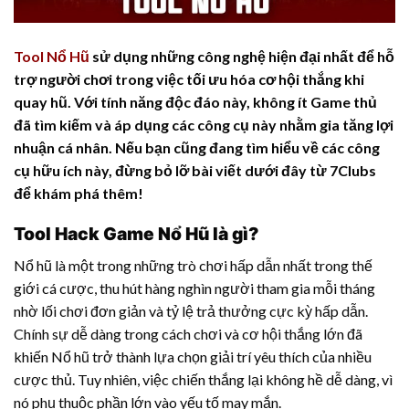
Tool Nổ Hũ
sử dụng những công nghệ hiện đại nhất để hỗ
trợ người chơi trong việc tối ưu hóa cơ hội thắng khi
quay hũ. Với tính năng độc đáo này, không ít Game thủ
đã tìm kiếm và áp dụng các công cụ này nhằm gia tăng lợi
nhuận cá nhân. Nếu bạn cũng đang tìm hiểu về các công
cụ hữu ích này, đừng bỏ lỡ bài viết dưới đây từ 7Clubs
để khám phá thêm!
Tool Hack Game Nổ Hũ là gì?
Nổ hũ là một trong những trò chơi hấp dẫn nhất trong thế
giới cá cược, thu hút hàng nghìn người tham gia mỗi tháng
nhờ lối chơi đơn giản và tỷ lệ trả thưởng cực kỳ hấp dẫn.
Chính sự dễ dàng trong cách chơi và cơ hội thắng lớn đã
khiến Nổ hũ trở thành lựa chọn giải trí yêu thích của nhiều
cược thủ. Tuy nhiên, việc chiến thắng lại không hề dễ dàng, vì
nó phụ thuộc phần lớn vào yếu tố may mắn.