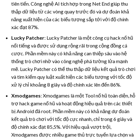
tiên tiến. Công nghệ AI tích hợp trong Net End giúp thu
thập dữ liệu từ các vòng quay trước đó và dự đoán khả
năng xuất hiện của các biểu tượng sắp tới với độ chính
xác đạt 87%.
Lucky Patcher
: Lucky Patcher là một công cụ hack nổ hũ
nổi tiếng và được sử dụng rộng rãi trong cộng đồng cá
cược. Phần mềm này có khả năng can thiệp sâu vào hệ
thống trò chơi nhờ vào công nghệ phá tường lửa mạnh
mẽ. Lucky Patcher có thể thu thập dữ liệu kết quả trò chơi
và tìm kiếm quy luật xuất hiện các biểu tượng với tốc độ
xử lý chỉ khoảng 8 giây và độ chính xác lên đến 86%.
Xmodgames
: Xmodgames là một Tool nổ hũ toàn diện, hỗ
trợ hack game nổ hũ và hoạt động hiệu quả trên các thiết
bị Android đã root. Phần mềm này có khả năng dự đoán
kết quả trò chơi với tốc độ cực nhanh, chỉ trong 6 giây và
độ chính xác đạt 85,5%. Với hiệu quả vượt trội,
Xmodgames được nhiều game thủ trực tuyến lựa chọn và